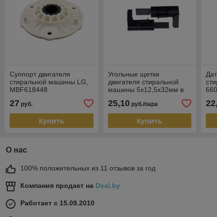
Суппорт двигателя
Угольные щетки
Дат
стиральной машины LG,
двигателя стиральной
ст
MBF618448
машины 5x12,5x32мм в
66
корпусе
27
25,10
22
руб.
руб./пара
Купить
Купить
О нас
100% положительных из 11 отзывов за год
Компания продает на
Deal.by
Работает с 15.09.2010