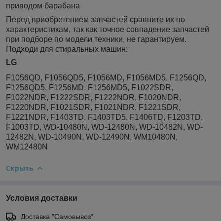
приводом барабана
Перед приобретением запчастей сравните их по
характеристикам, так как точное совпадение запчастей
при подборе по модели техники, не гарантируем.
Подходи для стиральных машин:
LG
F1056QD, F1056QD5, F1056MD, F1056MD5, F1256QD,
F1256QD5, F1256MD, F1256MD5, F1022SDR,
F1022NDR, F1222SDR, F1222NDR, F1020NDR,
F1220NDR, F1021SDR, F1021NDR, F1221SDR,
F1221NDR, F1403TD, F1403TD5, F1406TD, F1203TD,
F1003TD, WD-10480N, WD-12480N, WD-10482N, WD-
12482N, WD-10490N, WD-12490N, WM10480N,
WM12480N
Скрыть
Условия доставки
Доставка "Самовывоз"