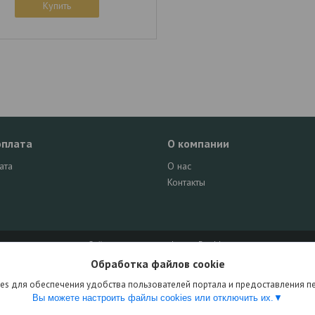
Купить
оплата
О компании
ата
О нас
Контакты
Сайт создан на платформе Deal.by
Политика обработки файлов cookies
Обработка файлов cookie
RadiomasterShop |
Пожаловаться на контент
Select Language
▼
es для обеспечения удобства пользователей портала и предоставления 
Вы можете настроить файлы cookies или отключить их.