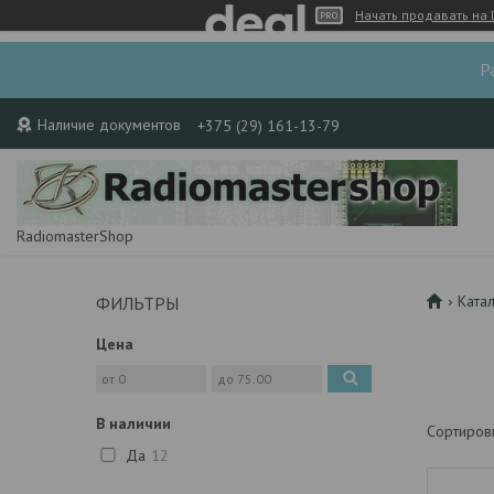
Начать продавать на 
Р
Наличие документов
+375 (29) 161-13-79
RadiomasterShop
Ката
ФИЛЬТРЫ
Цена
В наличии
Да
12