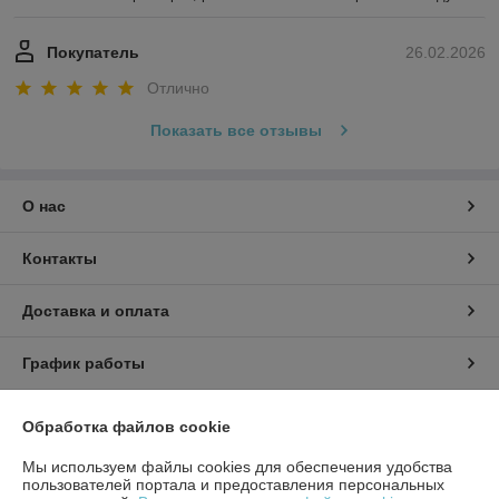
Покупатель
26.02.2026
Отлично
Показать все отзывы
О нас
Контакты
Доставка и оплата
График работы
Полная версия сайта
Обработка файлов cookie
Мы используем файлы cookies для обеспечения удобства
Политика обработки cookies
пользователей портала и предоставления персональных