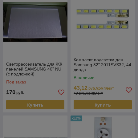
Комплект подсветки для
Светорассеиватель для ЖК
Samsung 32" 2011SVS32, 44
панелей SAMSUNG 40" NU
диода
(с подложкой)
В наличии
Под заказ
43,12
руб./комплект
170
руб.
49 руб./комплект
Купить
Купить
-12%