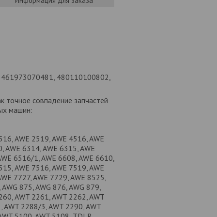
Информация для заказа
 461973070481, 480110100802,
ак точное совпадение запчастей
ых машин:
516, AWE 2519, AWE 4516, AWE
0, AWE 6314, AWE 6315, AWE
AWE 6516/1, AWE 6608, AWE 6610,
515, AWE 7516, AWE 7519, AWE
AWE 7727, AWE 7729, AWE 8525,
 AWG 875, AWG 876, AWG 879,
260, AWT 2261, AWT 2262, AWT
, AWT 2288/3, AWT 2290, AWT
 AWT 5100, AWT 5108, TDLR