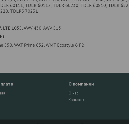
TDLR 60111, TDLR 60112, TDLR 60230, TDLR 60810, TDLR 652
220, TDLRS 70231
, LTE 1055, AWV 430, AWV 513
ht
e 550, WAT Prime 652, WMT Ecostyle 6 F2
оплата
О компании
ата
О нас
Контакты
Сайт создан на платформе Deal.by