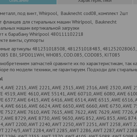
Описание
Характеристики
металл, под винт, Whirpool, Bauknecht cod08, комплект 2шт
т фланцев для стиральных машин Whirlpool, Bauknecht
альных машин вертикальной загрузки
т к барабану Whirlpool 480111102218
кте винты, суппорты
имые артикулы 481231018508, 481231018483, 481252028063,
, 085 EBI, SPD011WH, WH085, COD.085, COD085, KIT085
иобретением запчастей сравните их по характеристикам, так к
оре по модели техники, не гарантируем. Подходи для стиральн
ol
4, AWE 2215, AWE 2221, AWE 2315, AWE 2316, AWE 2320, AWE 2
WE 4519, AWE 4610, AWE 55141, AWE 60710, AWE 6080, AWE 610
WE 6377, AWE 6415, AWE 6416, AWE 6514, AWE 6515, AWE 6516, 
4, AWE 6616, AWE 6624, AWE 6650, AWE 6660, AWE 6730, AWE 7
WE 7527, AWE 7610, AWE 7615, AWE 7622, AWE 7629, AWE 7726, 
7, AWE 8729, AWE 8730, AWE 9630, AWG 852, AWG 853, AWG 874,
4, AWT 2200, AWT 2240, AWT 2250, AWT 2251, AWT 2258, AWT 2
WT 2274/3, AWT 2284, AWT 2285, AWT 2286, AWT 2287, AWT 2288
WT 2296, AWT 2355, AWT 2370, AWT 4105, AWT 5088, AWT 5098,