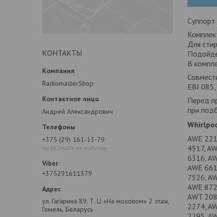
Суппорт 
Комплек
Для стир
КОНТАКТЫ
Подойде
В компле
Совмест
RadiomasterShop
EBI 085
Перед пр
при подб
Андрей Александрович
Whirlpo
AWE 221
+375 (29) 161-13-79
4517, A
по БЕЗНАЛУ не работаю
6316, A
AWE 661
+375291611379
7526, A
AWE 872
AWT 208
ул. Гагарина 89. Т. Ц «На моховом» 2 этаж,
2274, A
Гомель, Беларусь
2295, A