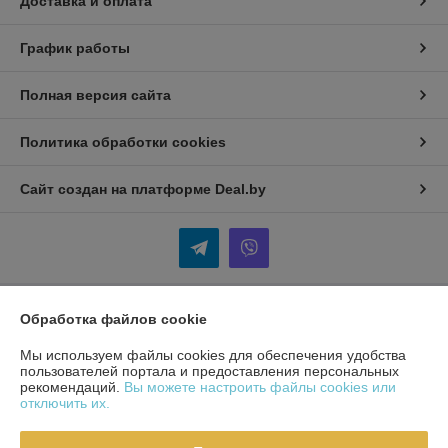
Доставка и оплата
График работы
Полная версия сайта
Политика обработки cookies
Сайт создан на платформе Deal.by
Обработка файлов cookie
Информация для покупателя
Мы используем файлы cookies для обеспечения удобства
Индивидуальный предприниматель:
ИП Кудинов Андрей
Александрович
пользователей портала и предоставления персональных
Беларусь, Гомельская обл., Гомельский р-н.
рекомендаций.
Вы можете настроить файлы cookies или
отключить их.
Регистрационный номер ЕГР: 490393325
УНП: 490393325