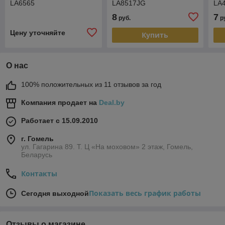
LA6565
LA8517JG
LA
8
7
руб.
р
Цену уточняйте
Купить
О нас
100% положительных из 11 отзывов за год
Компания продает на
Deal.by
Работает с 15.09.2010
г. Гомель
ул. Гагарина 89. Т. Ц «На моховом» 2 этаж, Гомель,
Беларусь
Контакты
Показать весь график работы
Сегодня выходной
Отзывы о магазине