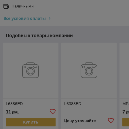
Наличными
Все условия оплаты
Подобные товары компании
L6386ED
L6388ED
MP
11
7
руб.
р
Цену уточняйте
Купить