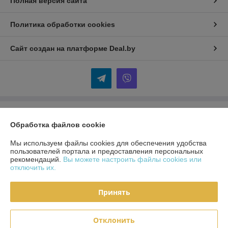
Полная версия сайта
Политика обработки cookies
Сайт создан на платформе Deal.by
Информация для покупателя
Обработка файлов cookie
Индивидуальный предприниматель:
ИП Кудинов Андрей
Александрович
Мы используем файлы cookies для обеспечения удобства
Беларусь, Гомельская обл., Гомельский р-н.
пользователей портала и предоставления персональных
рекомендаций.
Вы можете настроить файлы cookies или
Регистрационный номер ЕГР: 490393325
отключить их.
УНП: 490393325
Принять
Регистрационный орган: Гомельский районный исполнительный
комитет
Отклонить
Дата регистрации компании: 30.11.2018