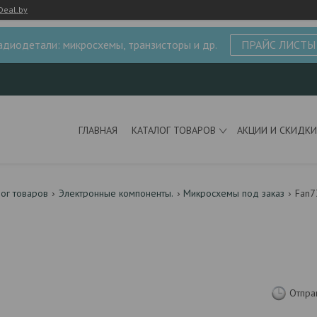
Deal.by
адиодетали: микросхемы, транзисторы и др.
ПРАЙС ЛИСТЫ
ГЛАВНАЯ
КАТАЛОГ ТОВАРОВ
АКЦИИ И СКИДКИ
лог товаров
Электронные компоненты.
Микросхемы под заказ
Fan
Отпра