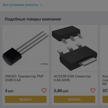
Все условия оплаты
Подобные товары компании
2N5401 Транзистор PNP
ACS108-6SN Симистор
Ком
150В 0.6А
0.8А 600В
по
R0 
48 
3
2,80
37
руб.
руб.
Купить
Купить