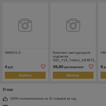
UM9151-3
Комплект светодиодной
UM
подсветки
SSC_Y19_Trident_43UM73_REV0
(3 планки по 424 мм 7
4
39,80
6
руб.
руб./комплект
р
линз)
Купить
Купить
О нас
100% положительных из 11 отзывов за год