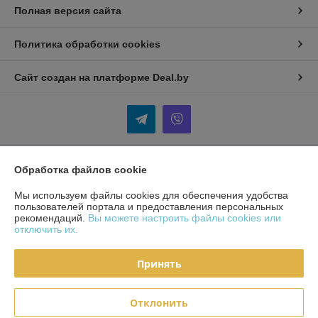
Полная версия сайта
Политика обработки cookies
Сайт создан на платформе Deal.by
Обработка файлов cookie
Информация для покупателя
Мы используем файлы cookies для обеспечения удобства
Индивидуальный предприниматель:
ИП Кудинов Андрей
Александрович
пользователей портала и предоставления персональных
Беларусь, Гомельская обл., Гомельский р-н.
рекомендаций.
Вы можете настроить файлы cookies или
отключить их.
Регистрационный номер ЕГР: 490393325
УНП: 490393325
Принять
Регистрационный орган: Гомельский районный исполнительный
комитет
Отклонить
Дата регистрации компании: 30.11.2018