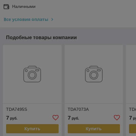
Наличными
Все условия оплаты
Подобные товары компании
TDA7495S
TDA7073A
TD
7
7
7
руб.
руб.
р
Купить
Купить