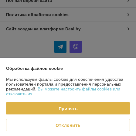
Полная версия сайта
Политика обработки cookies
Сайт создан на платформе Deal.by
Обработка файлов cookie
Информация для покупателя
Мы используем файлы cookies для обеспечения удобства
Индивидуальный предприниматель:
ИП Кудинов Андрей
Александрович
пользователей портала и предоставления персональных
Беларусь, Гомельская обл., Гомельский р-н.
рекомендаций.
Вы можете настроить файлы cookies или
отключить их.
Регистрационный номер ЕГР: 490393325
УНП: 490393325
Принять
Регистрационный орган: Гомельский районный исполнительный
комитет
Отклонить
Дата регистрации компании: 30.11.2018