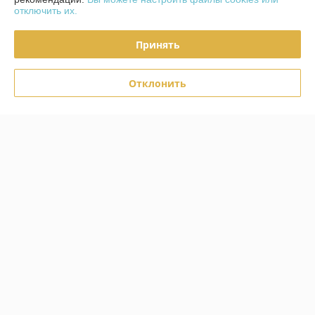
отключить их.
График работы
Принять
Полная версия сайта
Отклонить
Политика обработки cookies
Сайт создан на платформе Deal.by
Информация для покупателя
Индивидуальный предприниматель:
ИП Кудинов Андрей
Александрович
Беларусь, Гомельская обл., Гомельский р-н.
Регистрационный номер ЕГР: 490393325
УНП: 490393325