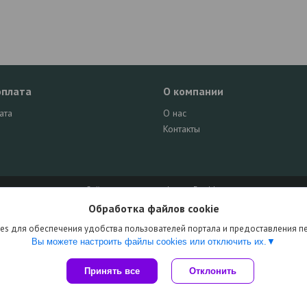
оплата
О компании
ата
О нас
Контакты
Сайт создан на платформе Deal.by
Политика обработки файлов cookies
Обработка файлов cookie
RadiomasterShop |
Пожаловаться на контент
Select Language
▼
es для обеспечения удобства пользователей портала и предоставления 
Вы можете настроить файлы cookies или отключить их.
Принять все
Отклонить