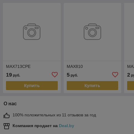
MAX713CPE
MAX810
MA
19
5
2
руб.
руб.
р
Купить
Купить
О нас
100% положительных из 11 отзывов за год
Компания продает на
Deal.by