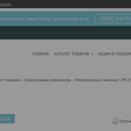
Deal.by
адиодетали: микросхемы, транзисторы и др.
ПРАЙС ЛИСТЫ
ГЛАВНАЯ
КАТАЛОГ ТОВАРОВ
АКЦИИ И СКИДКИ
лог товаров
Электронные компоненты.
Микросхемы в наличии
M51
ЛАДЕ
Отпра