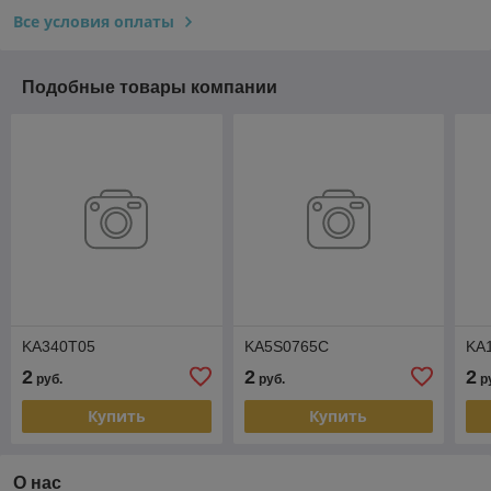
Все условия оплаты
Подобные товары компании
KA340T05
KA5S0765C
KA
2
2
2
руб.
руб.
р
Купить
Купить
О нас