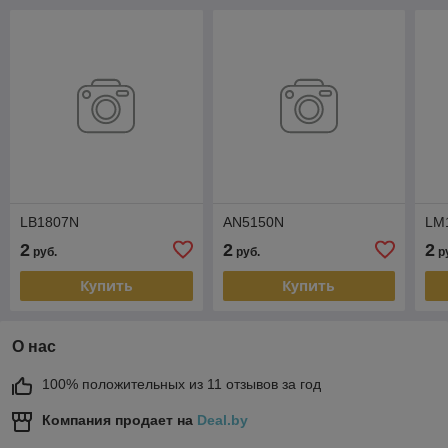
LB1807N
AN5150N
LM
2
2
2
руб.
руб.
р
Купить
Купить
О нас
100% положительных из 11 отзывов за год
Компания продает на
Deal.by