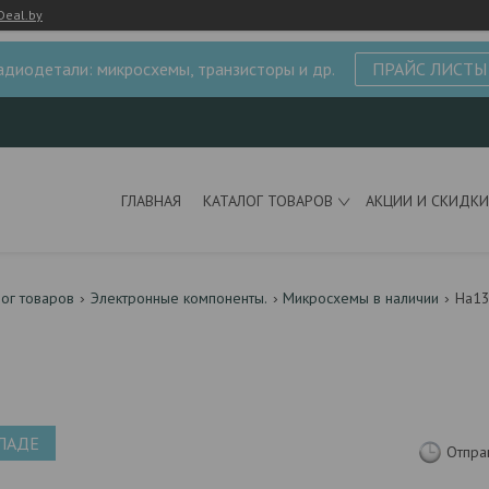
Deal.by
адиодетали: микросхемы, транзисторы и др.
ПРАЙС ЛИСТЫ
ГЛАВНАЯ
КАТАЛОГ ТОВАРОВ
АКЦИИ И СКИДКИ
лог товаров
Электронные компоненты.
Микросхемы в наличии
Ha1
ЛАДЕ
Отпра