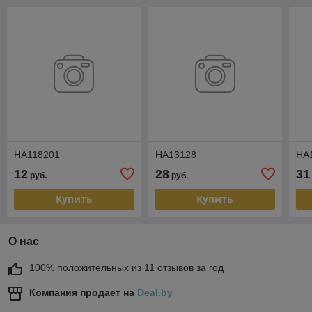
HA118201
HA13128
HA
12
28
31
руб.
руб.
Купить
Купить
О нас
100% положительных из 11 отзывов за год
Компания продает на
Deal.by