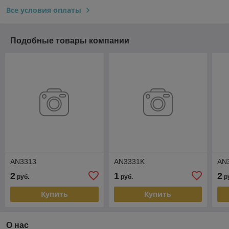
Все условия оплаты
Подобные товары компании
AN3313
AN3331K
AN
2
1
2
руб.
руб.
р
Купить
Купить
О нас