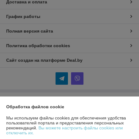
Доставка и оплата
График работы
Полная версия сайта
Политика обработки cookies
Сайт создан на платформе Deal.by
Информация для покупателя
Обработка файлов cookie
Индивидуальный предприниматель:
ИП Кудинов Андрей
Александрович
Мы используем файлы cookies для обеспечения удобства
Беларусь, Гомельская обл., Гомельский р-н.
пользователей портала и предоставления персональных
рекомендаций.
Вы можете настроить файлы cookies или
Регистрационный номер ЕГР: 490393325
отключить их.