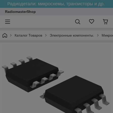
Радиодетали: микросхемы, транзисторы и др.
RadiomasterShop
Каталог Товаров
Электронные компоненты.
Микро