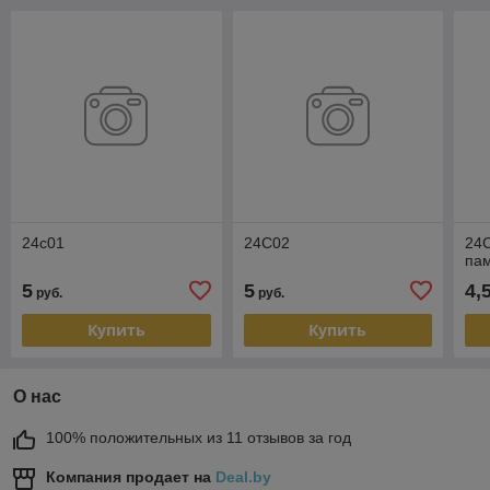
24c01
24C02
24
пам
5
5
4,
руб.
руб.
Купить
Купить
О нас
100% положительных из 11 отзывов за год
Компания продает на
Deal.by