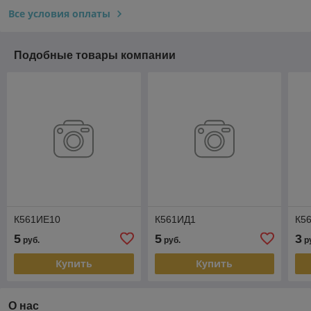
Все условия оплаты
Подобные товары компании
К561ИЕ10
К561ИД1
К5
5
5
3
руб.
руб.
р
Купить
Купить
О нас