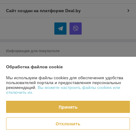
Сайт создан на платформе Deal.by
Информация для покупателя
Индивидуальный предприниматель:
ИП Кудинов Андрей
Александрович
Обработка файлов cookie
Беларусь, Гомельская обл., Гомельский р-н.
Мы используем файлы cookies для обеспечения удобства
Регистрационный номер ЕГР: 490393325
пользователей портала и предоставления персональных
рекомендаций.
Вы можете настроить файлы cookies или
УНП: 490393325
отключить их.
Регистрационный орган: Гомельский районный исполнительный
комитет
Принять
Дата регистрации компании: 30.11.2018
Отклонить