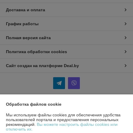
Доставка и оплата
График работы
Полная версия сайта
Политика обработки cookies
Сайт создан на платформе Deal.by
Обработка файлов cookie
Информация для покупателя
Индивидуальный предприниматель:
ИП Кудинов Андрей
Мы используем файлы cookies для обеспечения удобства
Александрович
пользователей портала и предоставления персональных
Беларусь, Гомельская обл., Гомельский р-н.
рекомендаций.
Вы можете настроить файлы cookies или
отключить их.
Регистрационный номер ЕГР: 490393325