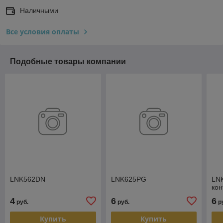
Наличными
Все условия оплаты
Подобные товары компании
LNK562DN
LNK625PG
LN
ко
4
6
6
руб.
руб.
р
Купить
Купить