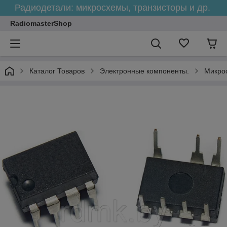
Радиодетали: микросхемы, транзисторы и др.
RadiomasterShop
Каталог Товаров
Электронные компоненты.
Микро