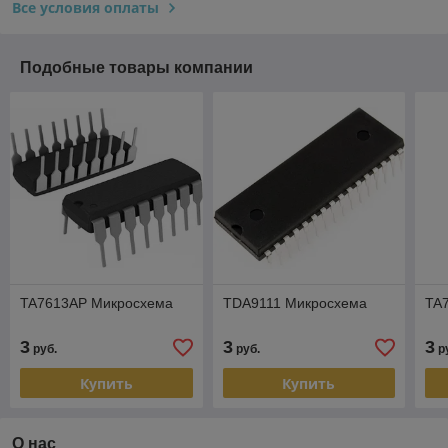
Все условия оплаты
Подобные товары компании
TA7613AP Микросхема
TDA9111 Микросхема
TA
3
3
3
руб.
руб.
р
Купить
Купить
О нас